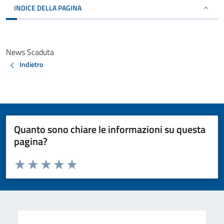
INDICE DELLA PAGINA
News Scaduta
Indietro
Quanto sono chiare le informazioni su questa
pagina?
Valuta da 1 a 5 stelle la pagina
Valuta 1 stelle su 5
Valuta 2 stelle su 5
Valuta 3 stelle su 5
Valuta 4 stelle su 5
Valuta 5 stelle su 5