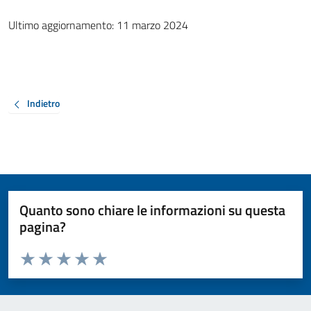
Ultimo aggiornamento: 11 marzo 2024
Indietro
Quanto sono chiare le informazioni su questa
pagina?
Valuta da 1 a 5 stelle la pagina
Valuta 1 stelle su 5
Valuta 2 stelle su 5
Valuta 3 stelle su 5
Valuta 4 stelle su 5
Valuta 5 stelle su 5