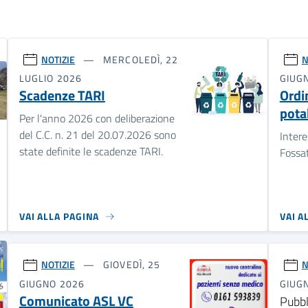
NOTIZIE
MERCOLEDÌ, 22
N
LUGLIO 2026
GIUG
Scadenze TARI
Ordi
pota
Per l'anno 2026 con deliberazione
del C.C. n. 21 del 20.07.2026 sono
Intere
state definite le scadenze TARI.
Fossat
VAI ALLA PAGINA
VAI A
NOTIZIE
GIOVEDÌ, 25
N
GIUGNO 2026
GIUG
Comunicato ASL VC
Pubbl
Uffic
Pazienti senza medico.