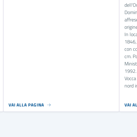
Domini
affres
origin
In loc
1846, 
con co
cm. Pa
Minist
1992.
Vocca
nord i
VAI ALLA PAGINA
VAI A