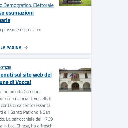
so esumazioni
narie
o prossime esumazioni
LLA PAGINA
OTIZIE
enuti sul sito web del
ne di Vocca!
 è un piccolo Comune
o in provincia di Vercelli. Il
 conta circa centosessanta
ti e il Santo Patrono è San
io. La parrocchiale del 1769
va in Loc. Chiesa, ha affreschi
rgiazzi il Vecchio e del De