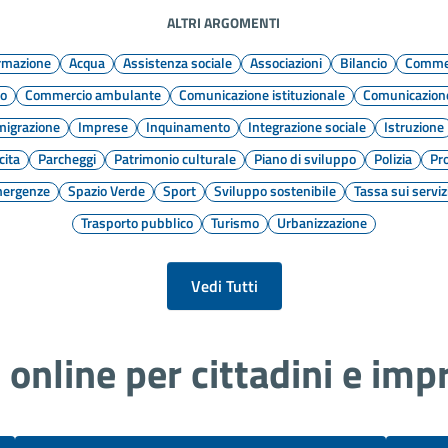
ormazione
Acqua
Assistenza sociale
Associazioni
Bilancio
Commer
to
Commercio ambulante
Comunicazione istituzionale
Comunicazione
igrazione
Imprese
Inquinamento
Integrazione sociale
Istruzione
cita
Parcheggi
Patrimonio culturale
Piano di sviluppo
Polizia
Pro
mergenze
Spazio Verde
Sport
Sviluppo sostenibile
Tassa sui serviz
Trasporto pubblico
Turismo
Urbanizzazione
Vedi Tutti
i online per cittadini e imp
Bandi di gara
Conco