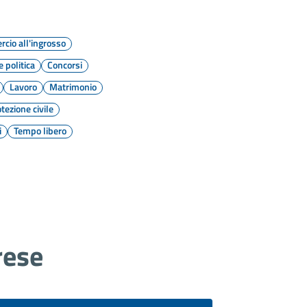
cio all'ingrosso
 politica
Concorsi
Lavoro
Matrimonio
tezione civile
i
Tempo libero
rese
rsi