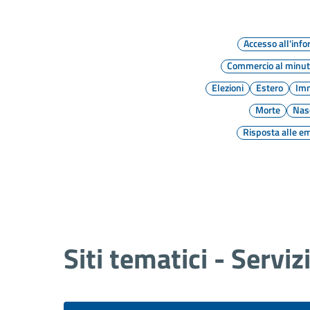
Accesso all'inf
Commercio al minu
Elezioni
Estero
Imm
Morte
Nas
Risposta alle e
Siti tematici - Serviz
Albo Pretorio