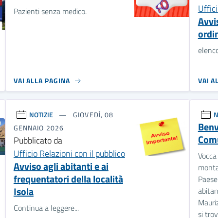
Avvi
ordi
elenc
VAI ALLA PAGINA
VAI A
NOTIZIE
GIOVEDÌ, 08
N
Benv
GENNAIO 2026
Comu
Pubblicato da
Ufficio Relazioni con il pubblico
Vocca
Avviso agli abitanti e ai
montan
frequentatori della località
Paese
Isola
abitan
Mauriz
Continua a leggere...
si tro
dell'O