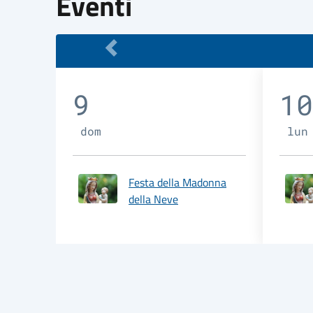
9
10
dom
lun
Festa della Madonna
della Neve