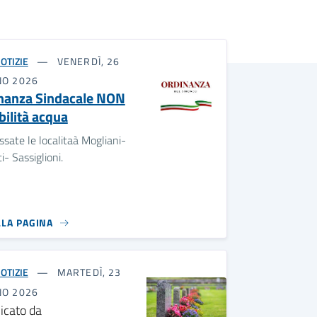
OTIZIE
VENERDÌ, 26
NO 2026
nanza Sindacale NON
bilità acqua
ssate le localitaà Mogliani-
i- Sassiglioni.
LLA PAGINA
OTIZIE
MARTEDÌ, 23
NO 2026
icato da
io Demografico, Elettorale